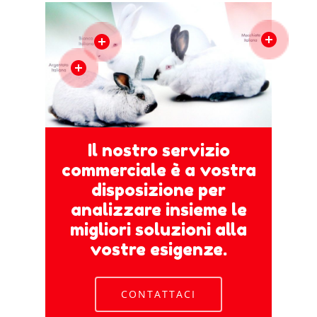
Il nostro servizio
commerciale è a vostra
disposizione per
analizzare insieme le
migliori soluzioni alla
vostre esigenze.
CONTATTACI