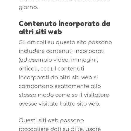
giorno.
Contenuto incorporato da
altri siti web
Gli articoli su questo sito possono
includere contenuti incorporati
(ad esempio video, immagini,
articoli, ecc.). I contenuti
incorporati da altri siti web si
comportano esattamente allo
Il coniglio italiano
stesso modo come se il visitatore
Libro genealogico
Razze avicole autocto
avesse visitato l’altro sito web.
Obiettivo
Registro Anagrafico
Attività
Questi siti web possono
Selezione per la 
Obiettivo
Genetica Italiana
Tecniche
Servizi
raccogliere dati su di te, usare