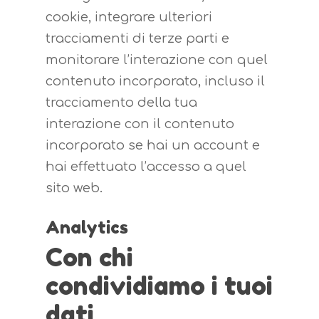
cookie, integrare ulteriori
Selezione per la Q
Organizzazione
Qualità
Coniglio Italiano
Promozionali
Norme e Decreti
tracciamenti di terze parti e
Valutazioni Genet
Finalità
Eccellenza
Caratteristiche
Conoscere il Conigli
News
monitorare l’interazione con quel
Nutrizionali
contenuto incorporato, incluso il
Razze
Razze
Servizi
Coniglicoltura
Eventi
tracciamento della tua
Filiera di Qualità
Normative
Mostre
Richiedi Info
PSRN
Contatti
interazione con il contenuto
Curiosità
Indici Genetici PS
informazioni e 
incorporato se hai un account e
Login R.A. ANCI
di iscrizione R.A.
Ricette
hai effettuato l’accesso a quel
Come Iscriversi
sito web.
Allevatori
Analytics
Con chi
condividiamo i tuoi
dati