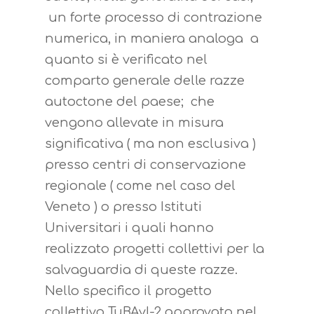
Libro genealogico
Activities
un forte processo di contrazione
ObiettivoEN
Registro Anagrafico
Tecniche
Services
numerica, in maniera analoga a
quanto si è verificato nel
Selezione per la 
Obiettivo
Italian genetics
Promozionali
Rules and decrees
comparto generale delle razze
Selezione per la Q
Organizzazione
Qualità
The Italian rabbit
News
autoctone del paese; che
Valutazioni Genet
Finalità
Eccellenza
Caratteristiche
vengono allevate in misura
About rabbit
Contacts
Nutrizionali
significativa ( ma non esclusiva )
Razze
Razze
Servizi
Coniglicoltura
presso centri di conservazione
Login R.A. ANCI
Filiera di Qualità
Normative
Mostre
Richiedi Info
regionale ( come nel caso del
Come Iscriversi
Curiosità
Veneto ) o presso Istituti
Norme
Universitari i quali hanno
Ricette
Allevatori
realizzato progetti collettivi per la
salvaguardia di queste razze.
Nello specifico il progetto
collettivo TuBAvI-2 approvato nel