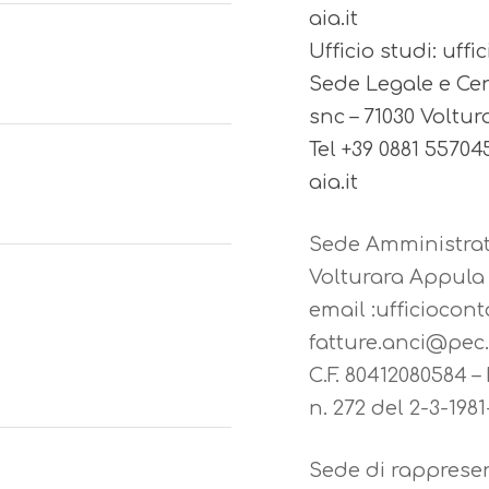
aia.it
Ufficio studi: uff
Sede Legale e Cen
snc – 71030 Voltur
Tel +39 0881 5570
aia.it
Sede Amministrat
Volturara Appula 
email :ufficiocont
fatture.anci@pec.
C.F. 80412080584 – P
n. 272 del 2-3-1981
Sede di rapprese