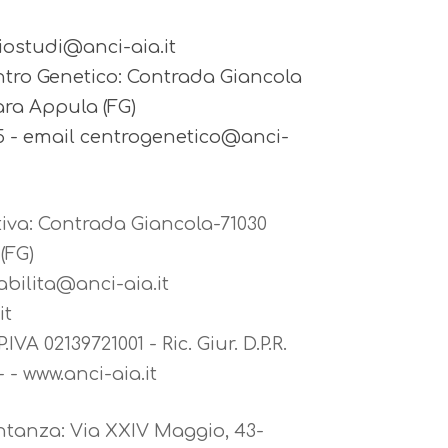
iciostudi@anci-aia.it
tro Genetico: Contrada Giancola
ara Appula (FG)
45 - email centrogenetico@anci-
iva: Contrada Giancola-71030
(FG)
abilita@anci-aia.it
it
.IVA 02139721001 - Ric. Giur. D.P.R.
- - www.anci-aia.it
ntanza: Via XXIV Maggio, 43-