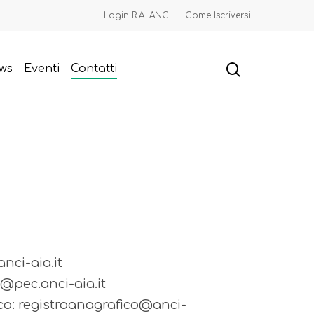
Login R.A. ANCI
Come Iscriversi
ws
Eventi
Contatti
nci-aia.it
o@pec.anci-aia.it
co: registroanagrafico@anci-