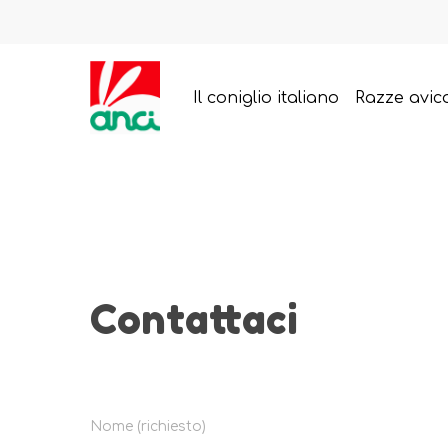
Il coniglio italiano
Razze avic
Contattaci
Nome (richiesto)
Premi Invio per cercare ed Esc per