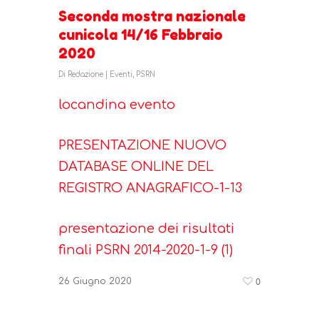
Seconda mostra nazionale
Il coniglio italiano
cunicola 14/16 Febbraio
Libro genealogico
Razze avicole autocto
2020
Obiettivo
Registro Anagrafico
Di
Redazione
|
Eventi
,
PSRN
Attività
Selezione per la 
Obiettivo
locandina evento
Genetica Italiana
Tecniche
Servizi
Selezione per la Q
Organizzazione
Qualità
Coniglio Italiano
Promozionali
Norme e Decreti
PRESENTAZIONE NUOVO
Valutazioni Genet
Finalità
Eccellenza
Caratteristiche
DATABASE ONLINE DEL
Conoscere il Conigli
News
Nutrizionali
REGISTRO ANAGRAFICO-1-13
Razze
Razze
Servizi
Coniglicoltura
Eventi
Filiera di Qualità
presentazione dei risultati
Normative
Mostre
Richiedi Info
PSRN
Contatti
finali PSRN 2014-2020-1-9 (1)
Curiosità
Indici Genetici PS
informazioni e 
Login R.A. ANCI
di iscrizione R.A.
Ricette
0
26 Giugno 2020
Come Iscriversi
Allevatori