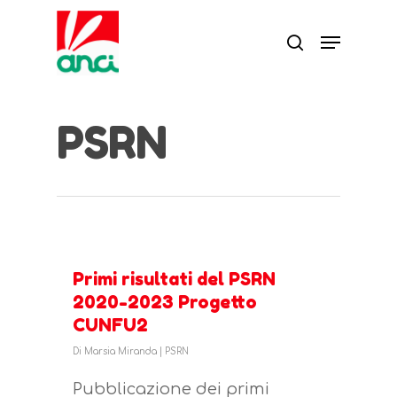
PSRN
Primi risultati del PSRN
2020-2023 Progetto
Premi Invio per cercare ed Esc per
CUNFU2
uscire
Di
Marsia Miranda
|
PSRN
Pubblicazione dei primi